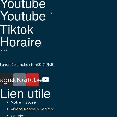
Youtube
Youtube
Tiktok
Horaire
7J/7
Lundi
-Dimanche: 10h30-22h30
tagram
Tiktok
Youtube
Lien utile
Menu
Notre Histoire
Vidéo& Réseaux Sociaux
Galeries