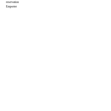
reservation
Emporter
DECOUVRIR