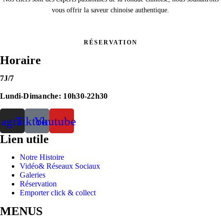
vous offrir la saveur chinoise authentique.
RÉSERVATION
Horaire
7J/7
Lundi
-Dimanche: 10h30-22h30
tagram
Tiktok
Youtube
Lien utile
Menu
Notre Histoire
Vidéo& Réseaux Sociaux
Galeries
Réservation
Emporter click & collect
MENUS