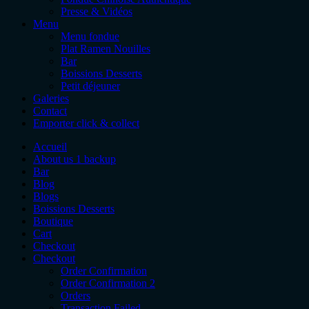
Presse & Vidéos
Menu
Menu fondue
Plat Ramen Nouilles
Bar
Boissions Desserts
Petit déjeuner
Galeries
Contact
Emporter click & collect
Accueil
About us 1 backup
Bar
Blog
Blogs
Boissions Desserts
Boutique
Cart
Checkout
Checkout
Order Confirmation
Order Confirmation 2
Orders
Transaction Failed