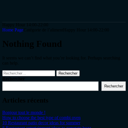
Happy Hour 14:00-22:00
Home Page
Catégorie de l’aliment
Happy Hour 14:00-22:00
Nothing Found
It seems we can’t find what you’re looking for. Perhaps searching
can help.
Rechercher
Rechercher
Articles récents
Bonjour tout le monde !
How to choose the best type of combi oven
10 Restaurant patio decor ideas for summer
8 Restaurant entertainment ideas to generate buzz