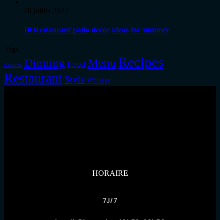
28 juillet 2022
10 Restaurant patio decor ideas for summer
Tags
Recipes
Dinning
Menu
Food
Desserts
Restaurant
Style
Whiskey
HORAIRE
7J/7