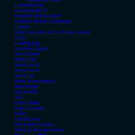
Contactez-nous
Elementor #8121
Emporter click & collect
Fondue Chinoise Authentique
Galeries
Hibar vous aime sur les réseaux sociaux
Icons
Landing page
Mentions Légales
Menu fondue
Menu Grid
Menu List 01
Menu List 02
Menu Tab
Menu Woocommerce
Mon compte
My account
NFC
Order Online
Page d’exemple
Panier
Petit déjeuner
Plat Ramen Nouilles
Presse & Réseaux sociaux