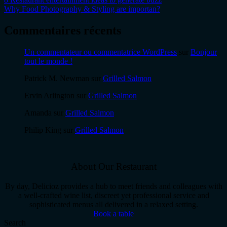
Why Food Photography & Styling are importan?
Commentaires récents
Un commentateur ou commentatrice WordPress
sur
Bonjour
tout le monde !
Patrick M. Newman
sur
Grilled Salmon
Ervin Arlington
sur
Grilled Salmon
Amanda
sur
Grilled Salmon
Philip King
sur
Grilled Salmon
About Our Restaurant
By day, Delicioz provides a hub to meet friends and colleagues with
a well-crafted wine list, discreet yet professional service and
sophisticated menus all delivered in a relaxed setting.
Book a table
Search