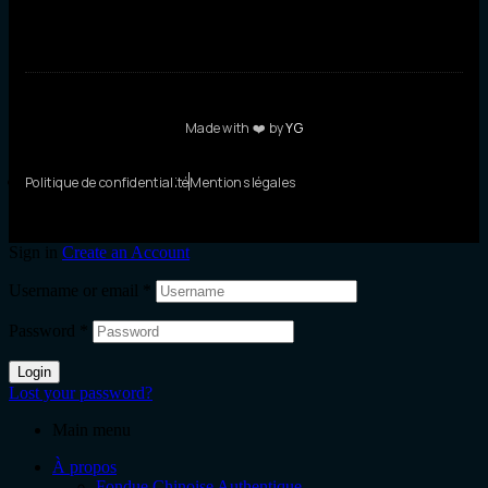
Made with ❤️ by
YG
Politique de confidentialité
Mentions légales
Sign in
Create an Account
Username or email
*
Password
*
Login
Lost your password?
Main menu
À propos
Fondue Chinoise Authentique