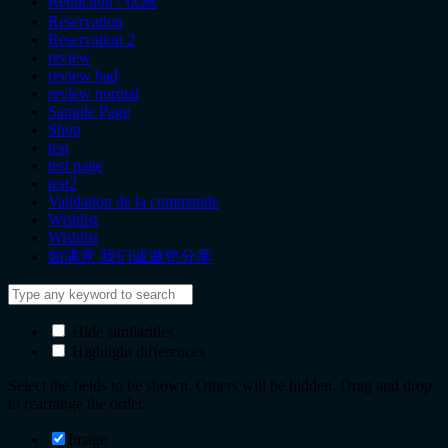
Réduction / 优惠
Reservation
Reservation 2
review
review bad
review normal
Sample Page
Shop
test
test page
test2
Validation de la commande
Wishlist
Wishlist
如满意 我们诚邀您分享
Hide similarities
Highlight differences
Select the fields to be shown. Others will be hidden. Drag and drop
to rearrange the order.
Image