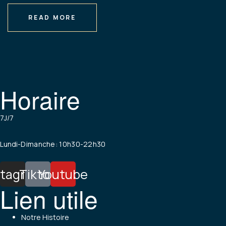
READ MORE
Horaire
7J/7
Lundi
-Dimanche: 10h30-22h30
stagram
Tiktok
Youtube
Lien utile
Menu
Notre Histoire